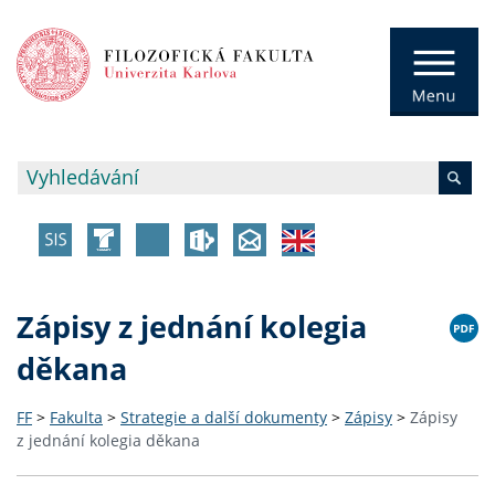
Zápisy z jednání kolegia
děkana
FF
>
Fakulta
>
Strategie a další dokumenty
>
Zápisy
>
Zápisy
z jednání kolegia děkana