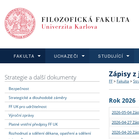
FAKULTA
UCHAZEČI
STUDUJÍCÍ
Zápisy z
FAKULTA
UCHAZEČI
STUDUJÍCÍ
VĚDA A VÝZKUM
ZAHRANIČÍ
Struktura a
Co studova
Bakalářsk
O vědě a 
Aktuální n
Strategie a další dokumenty
FF
>
Fakulta
>
Str
Bezpečnost
Dozvědět se více
Podat přihlášku
Dozvědět se více
Dozvědět se více
Dozvědět se více
Strategie 
Učitelské 
Doktorské
Akademické
Vyjíždějící
Strategické a dlouhodobé záměry
Rok 2026
Podpora a
Informace 
Rigorózní 
Granty a p
Přijíždějíc
FF UK pro udržitelnost
2026-05-04 Záp
Výroční zprávy
Absolventi
Vyjíždějíc
2026-04-27 Záp
Platné vnitřní předpisy FF UK
2026-04-20 Záp
Rozhodnutí a sdělení děkana, opatření a sdělení
Fakultní š