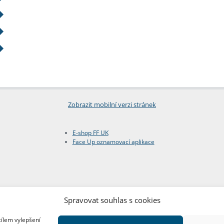
Zobrazit mobilní verzi stránek
E-shop FF UK
Face Up oznamovací aplikace
Spravovat souhlas s cookies
cílem vylepšení