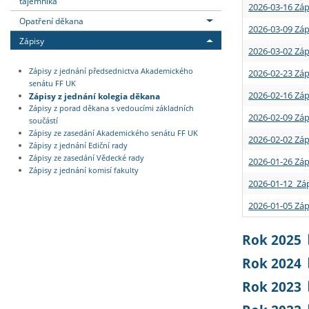
tajemníka
2026-03-16 Záp
Opatření děkana
2026-03-09 Záp
Zápisy
2026-03-02 Záp
Zápisy z jednání předsednictva Akademického
2026-02-23 Záp
senátu FF UK
2026-02-16 Záp
Zápisy z jednání kolegia děkana
Zápisy z porad děkana s vedoucími základních
2026-02-09 Záp
součástí
Zápisy ze zasedání Akademického senátu FF UK
2026-02-02 Záp
Zápisy z jednání Ediční rady
Zápisy ze zasedání Vědecké rady
2026-01-26 Záp
Zápisy z jednání komisí fakulty
2026-01-12 Záp
2026-01-05 Záp
Rok 2025
Rok 2024
Rok 2023