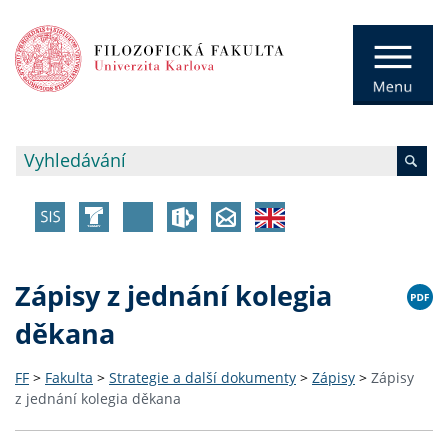
Zápisy z jednání kolegia
děkana
FF
>
Fakulta
>
Strategie a další dokumenty
>
Zápisy
>
Zápisy
z jednání kolegia děkana