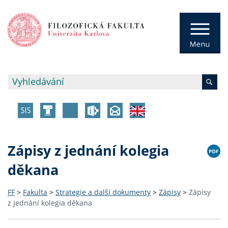
Zápisy z jednání kolegia
děkana
FF
>
Fakulta
>
Strategie a další dokumenty
>
Zápisy
>
Zápisy
z jednání kolegia děkana