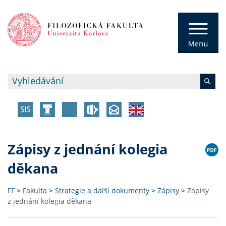
Zápisy z jednání kolegia
děkana
FF
>
Fakulta
>
Strategie a další dokumenty
>
Zápisy
>
Zápisy
z jednání kolegia děkana