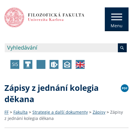
Zápisy z jednání kolegia
děkana
FF
>
Fakulta
>
Strategie a další dokumenty
>
Zápisy
>
Zápisy
z jednání kolegia děkana