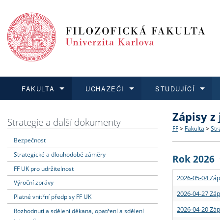
FAKULTA
UCHAZEČI
STUDUJÍCÍ
Zápisy z
FAKULTA
UCHAZEČI
STUDUJÍCÍ
VĚDA A VÝZKUM
ZAHRANIČÍ
Struktura a
Co studova
Bakalářsk
O vědě a 
Aktuální n
Strategie a další dokumenty
FF
>
Fakulta
>
Str
Bezpečnost
Dozvědět se více
Podat přihlášku
Dozvědět se více
Dozvědět se více
Dozvědět se více
Strategie 
Učitelské 
Doktorské
Akademické
Vyjíždějící
Strategické a dlouhodobé záměry
Rok 2026
Podpora a
Informace 
Rigorózní 
Granty a p
Přijíždějíc
FF UK pro udržitelnost
2026-05-04 Záp
Výroční zprávy
Absolventi
Vyjíždějíc
2026-04-27 Záp
Platné vnitřní předpisy FF UK
2026-04-20 Záp
Rozhodnutí a sdělení děkana, opatření a sdělení
Fakultní š