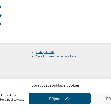
E-shop FF UK
Face Up oznamovací aplikace
Spravovat souhlas s cookies
cílem vylepšení
Přijmout vše
Př
droje návštěvnosti.
Copyright © FF UK 2026
Design:
Red Peppers