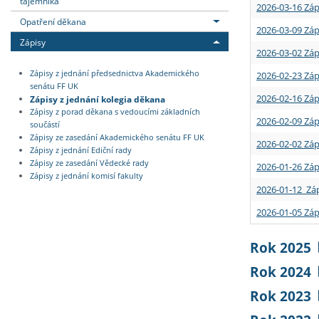
tajemníka
2026-03-16 Záp
Opatření děkana
2026-03-09 Záp
Zápisy
2026-03-02 Záp
Zápisy z jednání předsednictva Akademického
2026-02-23 Záp
senátu FF UK
2026-02-16 Záp
Zápisy z jednání kolegia děkana
Zápisy z porad děkana s vedoucími základních
2026-02-09 Záp
součástí
Zápisy ze zasedání Akademického senátu FF UK
2026-02-02 Záp
Zápisy z jednání Ediční rady
Zápisy ze zasedání Vědecké rady
2026-01-26 Záp
Zápisy z jednání komisí fakulty
2026-01-12 Záp
2026-01-05 Záp
Rok 2025
Rok 2024
Rok 2023