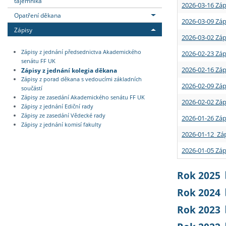
tajemníka
2026-03-16 Záp
Opatření děkana
2026-03-09 Záp
Zápisy
2026-03-02 Záp
Zápisy z jednání předsednictva Akademického
2026-02-23 Záp
senátu FF UK
2026-02-16 Záp
Zápisy z jednání kolegia děkana
Zápisy z porad děkana s vedoucími základních
2026-02-09 Záp
součástí
Zápisy ze zasedání Akademického senátu FF UK
2026-02-02 Záp
Zápisy z jednání Ediční rady
Zápisy ze zasedání Vědecké rady
2026-01-26 Záp
Zápisy z jednání komisí fakulty
2026-01-12 Záp
2026-01-05 Záp
Rok 2025
Rok 2024
Rok 2023