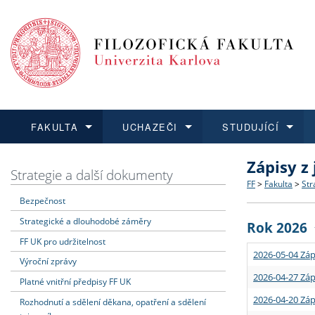
FAKULTA
UCHAZEČI
STUDUJÍCÍ
Zápisy z
FAKULTA
UCHAZEČI
STUDUJÍCÍ
VĚDA A VÝZKUM
ZAHRANIČÍ
Struktura a
Co studova
Bakalářsk
O vědě a 
Aktuální n
Strategie a další dokumenty
FF
>
Fakulta
>
Str
Bezpečnost
Dozvědět se více
Podat přihlášku
Dozvědět se více
Dozvědět se více
Dozvědět se více
Strategie 
Učitelské 
Doktorské
Akademické
Vyjíždějící
Strategické a dlouhodobé záměry
Rok 2026
Podpora a
Informace 
Rigorózní 
Granty a p
Přijíždějíc
FF UK pro udržitelnost
2026-05-04 Záp
Výroční zprávy
Absolventi
Vyjíždějíc
2026-04-27 Záp
Platné vnitřní předpisy FF UK
2026-04-20 Záp
Rozhodnutí a sdělení děkana, opatření a sdělení
Fakultní š