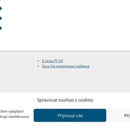
E-shop FF UK
Face Up oznamovací aplikace
Spravovat souhlas s cookies
cílem vylepšení
Přijmout vše
Př
droje návštěvnosti.
Copyright © FF UK 2026
Design:
Red Peppers