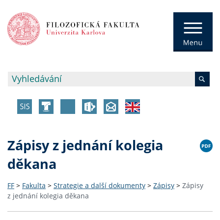
Zápisy z jednání kolegia
děkana
FF
>
Fakulta
>
Strategie a další dokumenty
>
Zápisy
>
Zápisy
z jednání kolegia děkana