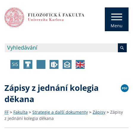
Zápisy z jednání kolegia
děkana
FF
>
Fakulta
>
Strategie a další dokumenty
>
Zápisy
>
Zápisy
z jednání kolegia děkana