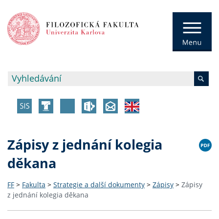
Zápisy z jednání kolegia
děkana
FF
>
Fakulta
>
Strategie a další dokumenty
>
Zápisy
>
Zápisy
z jednání kolegia děkana