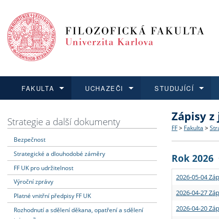
FAKULTA
UCHAZEČI
STUDUJÍCÍ
Zápisy z
FAKULTA
UCHAZEČI
STUDUJÍCÍ
VĚDA A VÝZKUM
ZAHRANIČÍ
Struktura a
Co studova
Bakalářsk
O vědě a 
Aktuální n
Strategie a další dokumenty
FF
>
Fakulta
>
Str
Bezpečnost
Dozvědět se více
Podat přihlášku
Dozvědět se více
Dozvědět se více
Dozvědět se více
Strategie 
Učitelské 
Doktorské
Akademické
Vyjíždějící
Strategické a dlouhodobé záměry
Rok 2026
Podpora a
Informace 
Rigorózní 
Granty a p
Přijíždějíc
FF UK pro udržitelnost
2026-05-04 Záp
Výroční zprávy
Absolventi
Vyjíždějíc
2026-04-27 Záp
Platné vnitřní předpisy FF UK
2026-04-20 Záp
Rozhodnutí a sdělení děkana, opatření a sdělení
Fakultní š