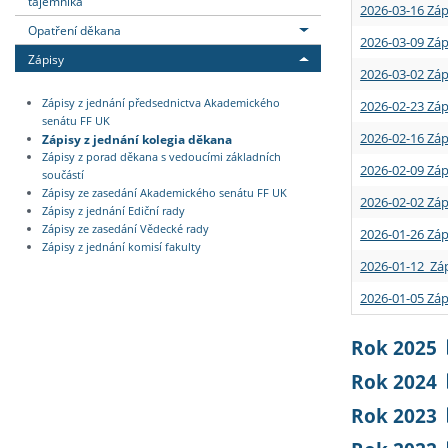
tajemníka
2026-03-16 Záp
Opatření děkana
2026-03-09 Záp
Zápisy
2026-03-02 Záp
Zápisy z jednání předsednictva Akademického
2026-02-23 Záp
senátu FF UK
2026-02-16 Záp
Zápisy z jednání kolegia děkana
Zápisy z porad děkana s vedoucími základních
2026-02-09 Záp
součástí
Zápisy ze zasedání Akademického senátu FF UK
2026-02-02 Záp
Zápisy z jednání Ediční rady
Zápisy ze zasedání Vědecké rady
2026-01-26 Záp
Zápisy z jednání komisí fakulty
2026-01-12 Záp
2026-01-05 Záp
Rok 2025
Rok 2024
Rok 2023