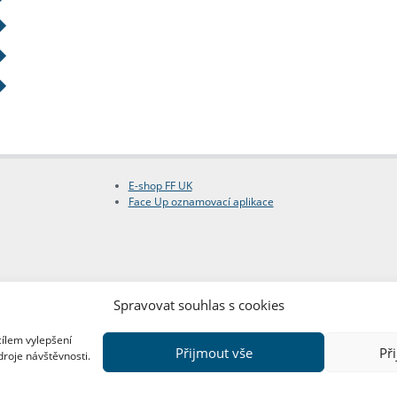
E-shop FF UK
Face Up oznamovací aplikace
Spravovat souhlas s cookies
cílem vylepšení
Přijmout vše
Př
droje návštěvnosti.
Copyright © FF UK 2026
Design:
Red Peppers