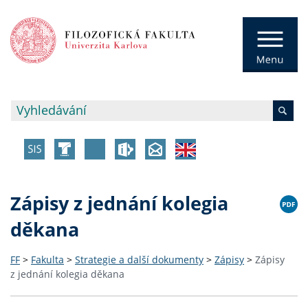
Zápisy z jednání kolegia
děkana
FF
>
Fakulta
>
Strategie a další dokumenty
>
Zápisy
>
Zápisy
z jednání kolegia děkana