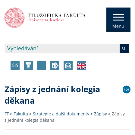
Zápisy z jednání kolegia
děkana
FF
>
Fakulta
>
Strategie a další dokumenty
>
Zápisy
>
Zápisy
z jednání kolegia děkana