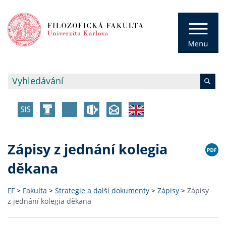
Zápisy z jednání kolegia
děkana
FF
>
Fakulta
>
Strategie a další dokumenty
>
Zápisy
>
Zápisy
z jednání kolegia děkana