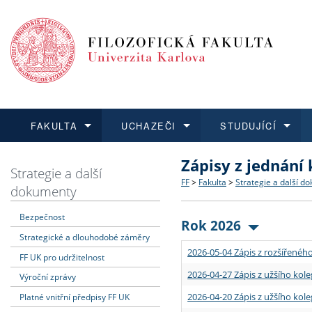
FAKULTA
UCHAZEČI
STUDUJÍCÍ
Zápisy z jednání
FAKULTA
UCHAZEČI
STUDUJÍCÍ
VĚDA A VÝZKUM
ZAHRANIČÍ
Struktura a historie
Co studovat a jak se přihlá
Bakalářské a magisterské
O vědě a výzkumu na FF
Aktuální nabídky a výběrov
Strategie a další
FF
>
Fakulta
>
Strategie a další d
dokumenty
Dozvědět se více
Podat přihlášku
Dozvědět se více
Dozvědět se více
Dozvědět se více
Strategie a další dokumen
Učitelské studijní program
Doktorské studium
Akademické kvalifikace
Vyjíždějící studenti
Bezpečnost
Rok 2026
Strategické a dlouhodobé záměry
Podpora a benefity pro z
Informace k průběhu přijím
Rigorózní řízení
Granty a projekty
Přijíždějící studenti
2026-05-04 Zápis z rozšířeného
FF UK pro udržitelnost
Absolventi fakulty
Vyjíždějící zaměstnanci
2026-04-27 Zápis z užšího kole
Výroční zprávy
2026-04-20 Zápis z užšího kole
Platné vnitřní předpisy FF UK
Fakultní školy FF UK