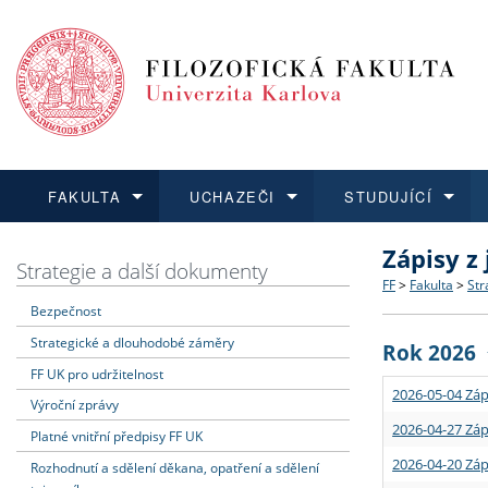
FAKULTA
UCHAZEČI
STUDUJÍCÍ
Zápisy z
FAKULTA
UCHAZEČI
STUDUJÍCÍ
VĚDA A VÝZKUM
ZAHRANIČÍ
Struktura a
Co studova
Bakalářsk
O vědě a 
Aktuální n
Strategie a další dokumenty
FF
>
Fakulta
>
Str
Bezpečnost
Dozvědět se více
Podat přihlášku
Dozvědět se více
Dozvědět se více
Dozvědět se více
Strategie 
Učitelské 
Doktorské
Akademické
Vyjíždějící
Strategické a dlouhodobé záměry
Rok 2026
Podpora a
Informace 
Rigorózní 
Granty a p
Přijíždějíc
FF UK pro udržitelnost
2026-05-04 Záp
Výroční zprávy
Absolventi
Vyjíždějíc
2026-04-27 Záp
Platné vnitřní předpisy FF UK
2026-04-20 Záp
Rozhodnutí a sdělení děkana, opatření a sdělení
Fakultní š