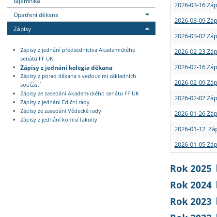
tajemníka
2026-03-16 Záp
Opatření děkana
2026-03-09 Záp
Zápisy
2026-03-02 Záp
Zápisy z jednání předsednictva Akademického
2026-02-23 Záp
senátu FF UK
2026-02-16 Záp
Zápisy z jednání kolegia děkana
Zápisy z porad děkana s vedoucími základních
2026-02-09 Záp
součástí
Zápisy ze zasedání Akademického senátu FF UK
2026-02-02 Záp
Zápisy z jednání Ediční rady
Zápisy ze zasedání Vědecké rady
2026-01-26 Záp
Zápisy z jednání komisí fakulty
2026-01-12 Záp
2026-01-05 Záp
Rok 2025
Rok 2024
Rok 2023