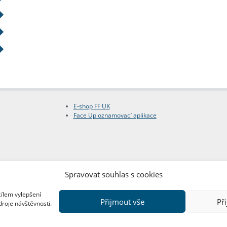
E-shop FF UK
Face Up oznamovací aplikace
Spravovat souhlas s cookies
cílem vylepšení
Přijmout vše
Př
droje návštěvnosti.
Copyright © FF UK 2026
Design:
Red Peppers