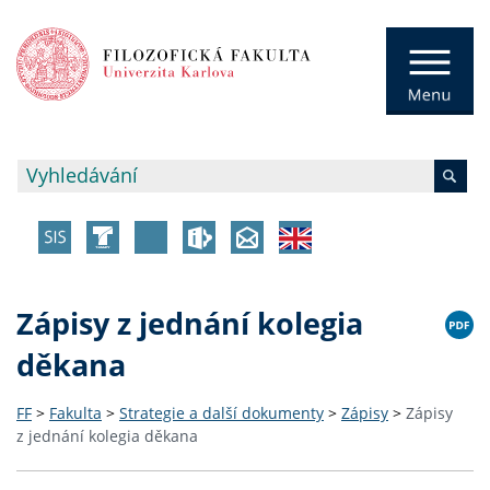
Zápisy z jednání kolegia
děkana
FF
>
Fakulta
>
Strategie a další dokumenty
>
Zápisy
>
Zápisy
z jednání kolegia děkana