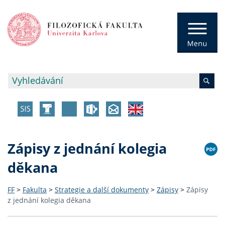
Zápisy z jednání kolegia
děkana
FF
>
Fakulta
>
Strategie a další dokumenty
>
Zápisy
>
Zápisy
z jednání kolegia děkana