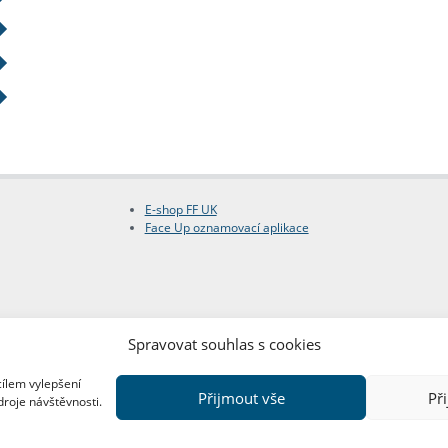
E-shop FF UK
Face Up oznamovací aplikace
Spravovat souhlas s cookies
cílem vylepšení
Přijmout vše
Př
droje návštěvnosti.
Copyright © FF UK 2026
Design:
Red Peppers