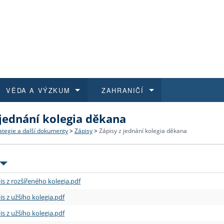
VĚDA A VÝZKUM
ZAHRANIČÍ
 jednání kolegia děkana
 historie
t a jak se přihlásit
é a magisterské studium
výzkumu na FF UK
abídky a výběrová řízení
Pro m
Kurzy
Kurzy
Trans
Přijíž
ategie a další dokumenty
>
Zápisy
>
Zápisy z jednání kolegia děkana
a další dokumenty
studijní programy
 studium
 kvalifikace
 studenti
Kniho
Progr
Studu
Vědec
Mimof
 benefity pro zaměstnance
k průběhu přijímacího řízení
řízení
rojekty
í studenti
E-sho
Univer
Podpor
Publi
East 
is z rozšířeného kolegia.pdf
 fakulty
í zaměstnanci
Výběr
is z užšího kolegia.pdf
is z užšího kolegia.pdf
koly FF UK
Vydav