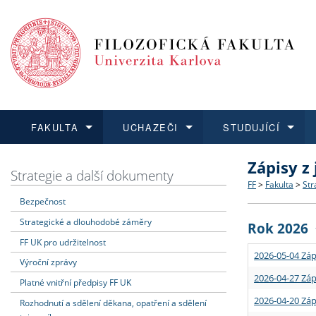
FAKULTA
UCHAZEČI
STUDUJÍCÍ
Zápisy z
FAKULTA
UCHAZEČI
STUDUJÍCÍ
VĚDA A VÝZKUM
ZAHRANIČÍ
Struktura a
Co studova
Bakalářsk
O vědě a 
Aktuální n
Strategie a další dokumenty
FF
>
Fakulta
>
Str
Bezpečnost
Dozvědět se více
Podat přihlášku
Dozvědět se více
Dozvědět se více
Dozvědět se více
Strategie 
Učitelské 
Doktorské
Akademické
Vyjíždějící
Strategické a dlouhodobé záměry
Rok 2026
Podpora a
Informace 
Rigorózní 
Granty a p
Přijíždějíc
FF UK pro udržitelnost
2026-05-04 Záp
Výroční zprávy
Absolventi
Vyjíždějíc
2026-04-27 Záp
Platné vnitřní předpisy FF UK
2026-04-20 Záp
Rozhodnutí a sdělení děkana, opatření a sdělení
Fakultní š