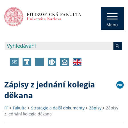
Zápisy z jednání kolegia
děkana
FF
>
Fakulta
>
Strategie a další dokumenty
>
Zápisy
>
Zápisy
z jednání kolegia děkana