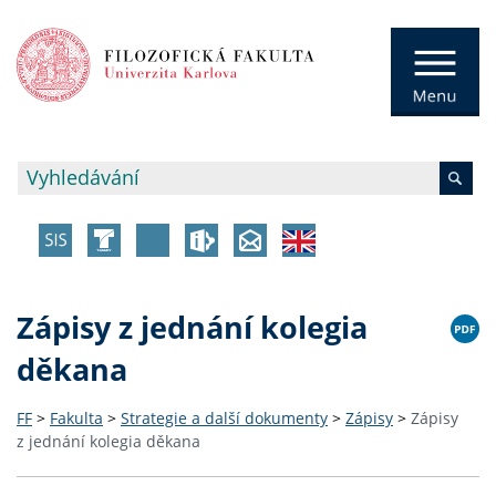
Zápisy z jednání kolegia
děkana
FF
>
Fakulta
>
Strategie a další dokumenty
>
Zápisy
>
Zápisy
z jednání kolegia děkana