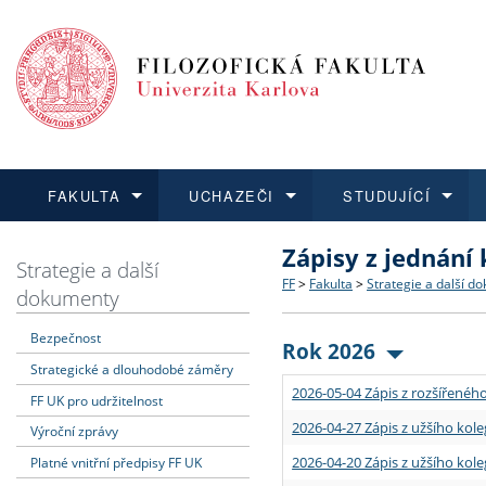
FAKULTA
UCHAZEČI
STUDUJÍCÍ
Zápisy z jednání
FAKULTA
UCHAZEČI
STUDUJÍCÍ
VĚDA A VÝZKUM
ZAHRANIČÍ
Struktura a historie
Co studovat a jak se přihlá
Bakalářské a magisterské
O vědě a výzkumu na FF
Aktuální nabídky a výběrov
Strategie a další
FF
>
Fakulta
>
Strategie a další d
dokumenty
Dozvědět se více
Podat přihlášku
Dozvědět se více
Dozvědět se více
Dozvědět se více
Strategie a další dokumen
Učitelské studijní program
Doktorské studium
Akademické kvalifikace
Vyjíždějící studenti
Bezpečnost
Rok 2026
Strategické a dlouhodobé záměry
Podpora a benefity pro z
Informace k průběhu přijí
Rigorózní řízení
Granty a projekty
Přijíždějící studenti
2026-05-04 Zápis z rozšířeného
FF UK pro udržitelnost
Absolventi fakulty
Vyjíždějící zaměstnanci
2026-04-27 Zápis z užšího kole
Výroční zprávy
2026-04-20 Zápis z užšího kole
Platné vnitřní předpisy FF UK
Fakultní školy FF UK