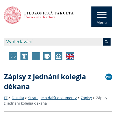
Zápisy z jednání kolegia
děkana
FF
>
Fakulta
>
Strategie a další dokumenty
>
Zápisy
>
Zápisy
z jednání kolegia děkana