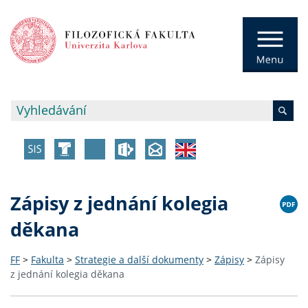
Zápisy z jednání kolegia
děkana
FF
>
Fakulta
>
Strategie a další dokumenty
>
Zápisy
>
Zápisy
z jednání kolegia děkana