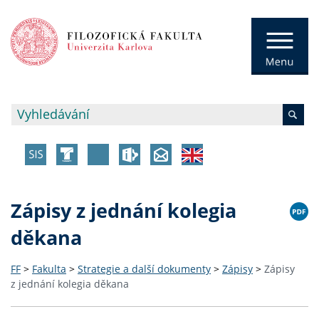
Zápisy z jednání kolegia
děkana
FF
>
Fakulta
>
Strategie a další dokumenty
>
Zápisy
>
Zápisy
z jednání kolegia děkana