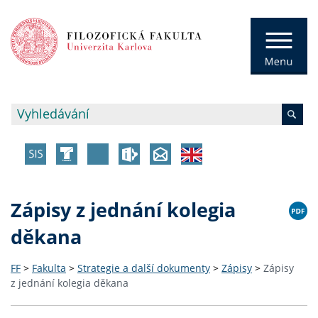
Zápisy z jednání kolegia
děkana
FF
>
Fakulta
>
Strategie a další dokumenty
>
Zápisy
>
Zápisy
z jednání kolegia děkana