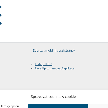
Zobrazit mobilní verzi stránek
E-shop FF UK
Face Up oznamovací aplikace
Spravovat souhlas s cookies
cílem vylepšení