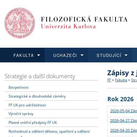
FAKULTA
UCHAZEČI
STUDUJÍCÍ
Zápisy z
FAKULTA
UCHAZEČI
STUDUJÍCÍ
VĚDA A VÝZKUM
ZAHRANIČÍ
Struktura a
Co studova
Bakalářsk
O vědě a 
Aktuální n
Strategie a další dokumenty
FF
>
Fakulta
>
Str
Bezpečnost
Dozvědět se více
Podat přihlášku
Dozvědět se více
Dozvědět se více
Dozvědět se více
Strategie 
Učitelské 
Doktorské
Akademické
Vyjíždějící
Strategické a dlouhodobé záměry
Rok 2026
Podpora a
Informace 
Rigorózní 
Granty a p
Přijíždějíc
FF UK pro udržitelnost
2026-05-04 Záp
Výroční zprávy
Absolventi
Vyjíždějíc
2026-04-27 Záp
Platné vnitřní předpisy FF UK
2026-04-20 Záp
Rozhodnutí a sdělení děkana, opatření a sdělení
Fakultní š