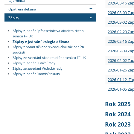
tajemníka
2026-03-16 Záp
Opatření děkana
2026-03-09 Záp
Zápisy
2026-03-02 Záp
Zápisy z jednání předsednictva Akademického
2026-02-23 Záp
senátu FF UK
2026-02-16 Záp
Zápisy z jednání kolegia děkana
Zápisy z porad děkana s vedoucími základních
2026-02-09 Záp
součástí
Zápisy ze zasedání Akademického senátu FF UK
2026-02-02 Záp
Zápisy z jednání Ediční rady
Zápisy ze zasedání Vědecké rady
2026-01-26 Záp
Zápisy z jednání komisí fakulty
2026-01-12 Záp
2026-01-05 Záp
Rok 2025
Rok 2024
Rok 2023