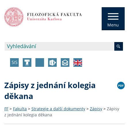
Zápisy z jednání kolegia
děkana
FF
>
Fakulta
>
Strategie a další dokumenty
>
Zápisy
>
Zápisy
z jednání kolegia děkana