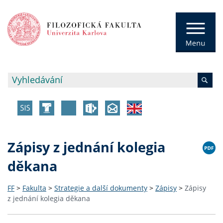
Zápisy z jednání kolegia
děkana
FF
>
Fakulta
>
Strategie a další dokumenty
>
Zápisy
>
Zápisy
z jednání kolegia děkana