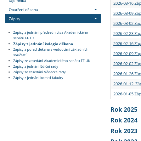
tajemníka
2026-03-16 Záp
Opatření děkana
2026-03-09 Záp
Zápisy
2026-03-02 Záp
Zápisy z jednání předsednictva Akademického
2026-02-23 Záp
senátu FF UK
2026-02-16 Záp
Zápisy z jednání kolegia děkana
Zápisy z porad děkana s vedoucími základních
2026-02-09 Záp
součástí
Zápisy ze zasedání Akademického senátu FF UK
2026-02-02 Záp
Zápisy z jednání Ediční rady
Zápisy ze zasedání Vědecké rady
2026-01-26 Záp
Zápisy z jednání komisí fakulty
2026-01-12 Záp
2026-01-05 Záp
Rok 2025
Rok 2024
Rok 2023