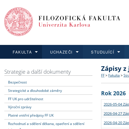
FAKULTA
UCHAZEČI
STUDUJÍCÍ
Zápisy z
FAKULTA
UCHAZEČI
STUDUJÍCÍ
VĚDA A VÝZKUM
ZAHRANIČÍ
Struktura a
Co studova
Bakalářsk
O vědě a 
Aktuální n
Strategie a další dokumenty
FF
>
Fakulta
>
Str
Bezpečnost
Dozvědět se více
Podat přihlášku
Dozvědět se více
Dozvědět se více
Dozvědět se více
Strategie 
Učitelské 
Doktorské
Akademické
Vyjíždějící
Strategické a dlouhodobé záměry
Rok 2026
Podpora a
Informace 
Rigorózní 
Granty a p
Přijíždějíc
FF UK pro udržitelnost
2026-05-04 Záp
Výroční zprávy
Absolventi
Vyjíždějíc
2026-04-27 Záp
Platné vnitřní předpisy FF UK
2026-04-20 Záp
Rozhodnutí a sdělení děkana, opatření a sdělení
Fakultní š