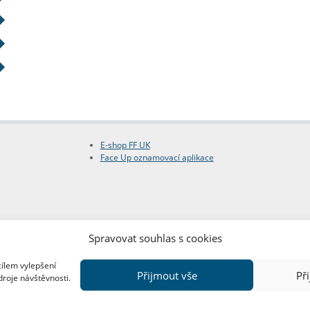
E-shop FF UK
Face Up oznamovací aplikace
Spravovat souhlas s cookies
cílem vylepšení
Přijmout vše
Př
droje návštěvnosti.
Copyright © FF UK 2026
Design:
Red Peppers