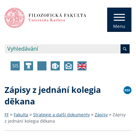
Zápisy z jednání kolegia
děkana
FF
>
Fakulta
>
Strategie a další dokumenty
>
Zápisy
>
Zápisy
z jednání kolegia děkana