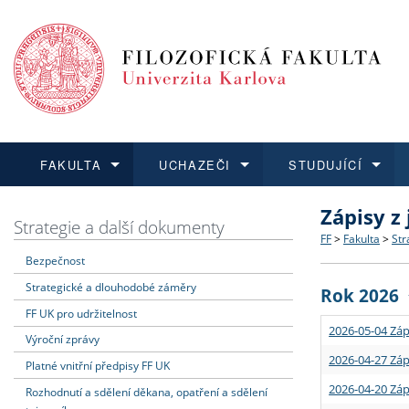
FAKULTA
UCHAZEČI
STUDUJÍCÍ
Zápisy z
FAKULTA
UCHAZEČI
STUDUJÍCÍ
VĚDA A VÝZKUM
ZAHRANIČÍ
Struktura a
Co studova
Bakalářsk
O vědě a 
Aktuální n
Strategie a další dokumenty
FF
>
Fakulta
>
Str
Bezpečnost
Dozvědět se více
Podat přihlášku
Dozvědět se více
Dozvědět se více
Dozvědět se více
Strategie 
Učitelské 
Doktorské
Akademické
Vyjíždějící
Strategické a dlouhodobé záměry
Rok 2026
Podpora a
Informace 
Rigorózní 
Granty a p
Přijíždějíc
FF UK pro udržitelnost
2026-05-04 Záp
Výroční zprávy
Absolventi
Vyjíždějíc
2026-04-27 Záp
Platné vnitřní předpisy FF UK
2026-04-20 Záp
Rozhodnutí a sdělení děkana, opatření a sdělení
Fakultní š