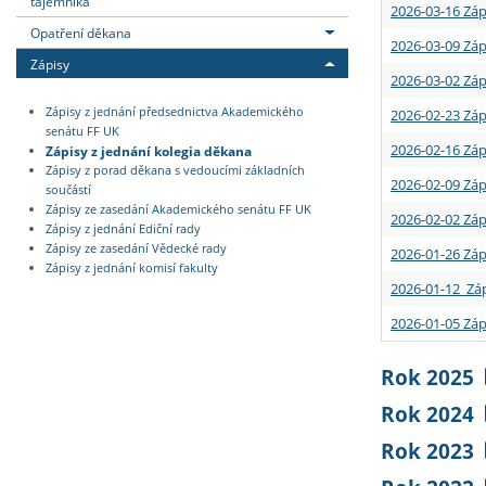
tajemníka
2026-03-16 Záp
Opatření děkana
2026-03-09 Záp
Zápisy
2026-03-02 Záp
Zápisy z jednání předsednictva Akademického
2026-02-23 Záp
senátu FF UK
2026-02-16 Záp
Zápisy z jednání kolegia děkana
Zápisy z porad děkana s vedoucími základních
2026-02-09 Záp
součástí
Zápisy ze zasedání Akademického senátu FF UK
2026-02-02 Záp
Zápisy z jednání Ediční rady
Zápisy ze zasedání Vědecké rady
2026-01-26 Záp
Zápisy z jednání komisí fakulty
2026-01-12 Záp
2026-01-05 Záp
Rok 2025
Rok 2024
Rok 2023