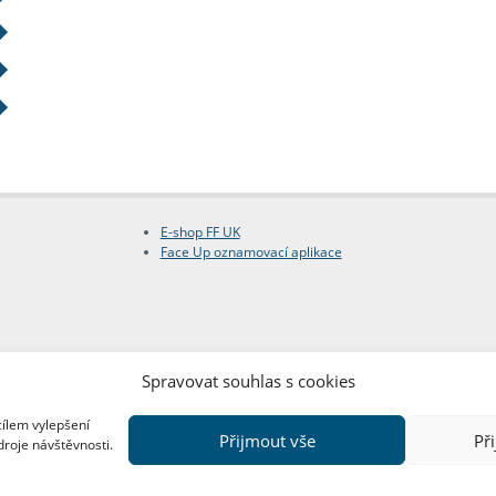
E-shop FF UK
Face Up oznamovací aplikace
Spravovat souhlas s cookies
cílem vylepšení
Přijmout vše
Př
droje návštěvnosti.
Copyright © FF UK 2026
Design:
Red Peppers