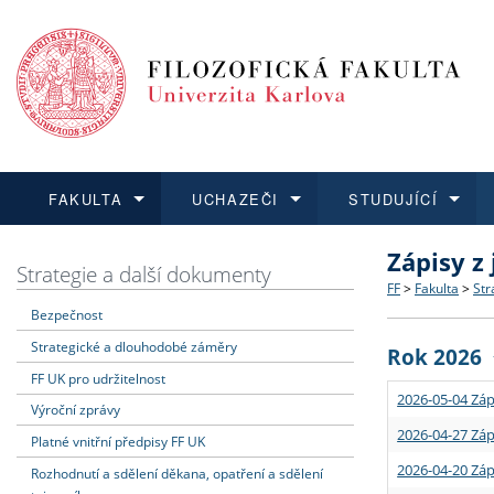
FAKULTA
UCHAZEČI
STUDUJÍCÍ
Zápisy z
FAKULTA
UCHAZEČI
STUDUJÍCÍ
VĚDA A VÝZKUM
ZAHRANIČÍ
Struktura a
Co studova
Bakalářsk
O vědě a 
Aktuální n
Strategie a další dokumenty
FF
>
Fakulta
>
Str
Bezpečnost
Dozvědět se více
Podat přihlášku
Dozvědět se více
Dozvědět se více
Dozvědět se více
Strategie 
Učitelské 
Doktorské
Akademické
Vyjíždějící
Strategické a dlouhodobé záměry
Rok 2026
Podpora a
Informace 
Rigorózní 
Granty a p
Přijíždějíc
FF UK pro udržitelnost
2026-05-04 Záp
Výroční zprávy
Absolventi
Vyjíždějíc
2026-04-27 Záp
Platné vnitřní předpisy FF UK
2026-04-20 Záp
Rozhodnutí a sdělení děkana, opatření a sdělení
Fakultní š