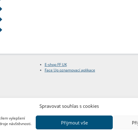
E-shop FF UK
Face Up oznamovací aplikace
Spravovat souhlas s cookies
cílem vylepšení
Přijmout vše
Př
droje návštěvnosti.
Copyright © FF UK 2026
Design:
Red Peppers