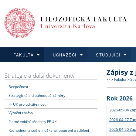
FAKULTA
UCHAZEČI
STUDUJÍCÍ
Zápisy z
FAKULTA
UCHAZEČI
STUDUJÍCÍ
VĚDA A VÝZKUM
ZAHRANIČÍ
Struktura a
Co studova
Bakalářsk
O vědě a 
Aktuální n
Strategie a další dokumenty
FF
>
Fakulta
>
Str
Bezpečnost
Dozvědět se více
Podat přihlášku
Dozvědět se více
Dozvědět se více
Dozvědět se více
Strategie 
Učitelské 
Doktorské
Akademické
Vyjíždějící
Strategické a dlouhodobé záměry
Rok 2026
Podpora a
Informace 
Rigorózní 
Granty a p
Přijíždějíc
FF UK pro udržitelnost
2026-05-04 Záp
Výroční zprávy
Absolventi
Vyjíždějíc
2026-04-27 Záp
Platné vnitřní předpisy FF UK
2026-04-20 Záp
Rozhodnutí a sdělení děkana, opatření a sdělení
Fakultní š