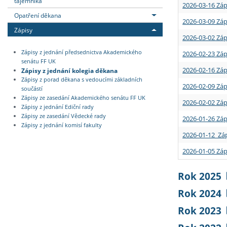
tajemníka
2026-03-16 Záp
Opatření děkana
2026-03-09 Záp
Zápisy
2026-03-02 Záp
Zápisy z jednání předsednictva Akademického
2026-02-23 Záp
senátu FF UK
2026-02-16 Záp
Zápisy z jednání kolegia děkana
Zápisy z porad děkana s vedoucími základních
2026-02-09 Záp
součástí
Zápisy ze zasedání Akademického senátu FF UK
2026-02-02 Záp
Zápisy z jednání Ediční rady
Zápisy ze zasedání Vědecké rady
2026-01-26 Záp
Zápisy z jednání komisí fakulty
2026-01-12 Záp
2026-01-05 Záp
Rok 2025
Rok 2024
Rok 2023