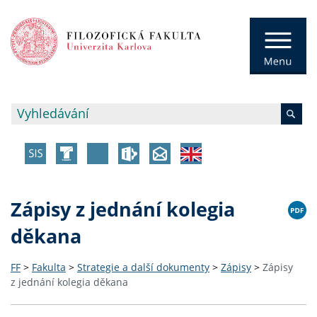
Zápisy z jednání kolegia
děkana
FF
>
Fakulta
>
Strategie a další dokumenty
>
Zápisy
>
Zápisy
z jednání kolegia děkana