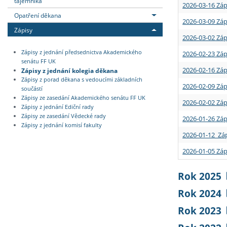
tajemníka
2026-03-16 Záp
Opatření děkana
2026-03-09 Záp
Zápisy
2026-03-02 Záp
Zápisy z jednání předsednictva Akademického
2026-02-23 Záp
senátu FF UK
2026-02-16 Záp
Zápisy z jednání kolegia děkana
Zápisy z porad děkana s vedoucími základních
2026-02-09 Záp
součástí
Zápisy ze zasedání Akademického senátu FF UK
2026-02-02 Záp
Zápisy z jednání Ediční rady
Zápisy ze zasedání Vědecké rady
2026-01-26 Záp
Zápisy z jednání komisí fakulty
2026-01-12 Záp
2026-01-05 Záp
Rok 2025
Rok 2024
Rok 2023