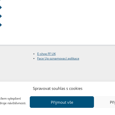
E-shop FF UK
Face Up oznamovací aplikace
Spravovat souhlas s cookies
cílem vylepšení
Přijmout vše
Př
droje návštěvnosti.
Copyright © FF UK 2026
Design:
Red Peppers