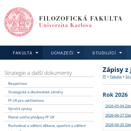
FAKULTA
UCHAZEČI
STUDUJÍCÍ
Zápisy z
FAKULTA
UCHAZEČI
STUDUJÍCÍ
VĚDA A VÝZKUM
ZAHRANIČÍ
Struktura a
Co studova
Bakalářsk
O vědě a 
Aktuální n
Strategie a další dokumenty
FF
>
Fakulta
>
Str
Bezpečnost
Dozvědět se více
Podat přihlášku
Dozvědět se více
Dozvědět se více
Dozvědět se více
Strategie 
Učitelské 
Doktorské
Akademické
Vyjíždějící
Strategické a dlouhodobé záměry
Rok 2026
Podpora a
Informace 
Rigorózní 
Granty a p
Přijíždějíc
FF UK pro udržitelnost
2026-05-04 Záp
Výroční zprávy
Absolventi
Vyjíždějíc
2026-04-27 Záp
Platné vnitřní předpisy FF UK
2026-04-20 Záp
Rozhodnutí a sdělení děkana, opatření a sdělení
Fakultní š