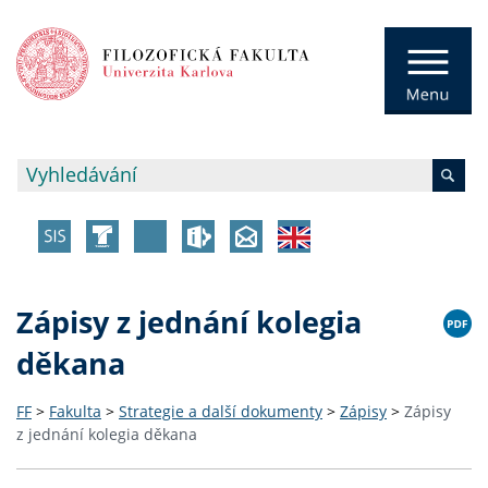
Zápisy z jednání kolegia
děkana
FF
>
Fakulta
>
Strategie a další dokumenty
>
Zápisy
>
Zápisy
z jednání kolegia děkana