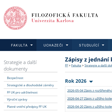
FAKULTA
UCHAZEČI
STUDUJÍCÍ
Zápisy z jednání
FAKULTA
UCHAZEČI
STUDUJÍCÍ
VĚDA A VÝZKUM
ZAHRANIČÍ
Struktura a historie
Co studovat a jak se přihlá
Bakalářské a magisterské
O vědě a výzkumu na FF
Aktuální nabídky a výběrov
Strategie a další
FF
>
Fakulta
>
Strategie a další d
dokumenty
Dozvědět se více
Podat přihlášku
Dozvědět se více
Dozvědět se více
Dozvědět se více
Strategie a další dokumen
Učitelské studijní program
Doktorské studium
Akademické kvalifikace
Vyjíždějící studenti
Bezpečnost
Rok 2026
Strategické a dlouhodobé záměry
Podpora a benefity pro z
Informace k průběhu přijím
Rigorózní řízení
Granty a projekty
Přijíždějící studenti
2026-05-04 Zápis z rozšířeného
FF UK pro udržitelnost
Absolventi fakulty
Vyjíždějící zaměstnanci
2026-04-27 Zápis z užšího kole
Výroční zprávy
2026-04-20 Zápis z užšího kole
Platné vnitřní předpisy FF UK
Fakultní školy FF UK