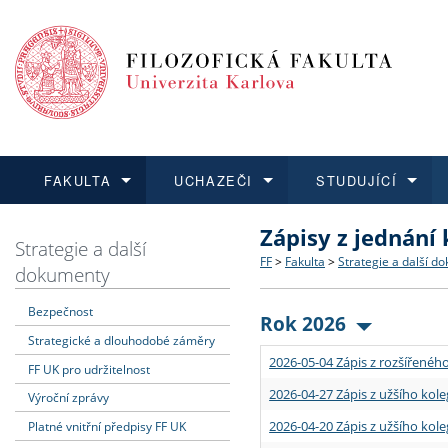
FAKULTA
UCHAZEČI
STUDUJÍCÍ
Zápisy z jednání
FAKULTA
UCHAZEČI
STUDUJÍCÍ
VĚDA A VÝZKUM
ZAHRANIČÍ
Struktura a historie
Co studovat a jak se přihlá
Bakalářské a magisterské
O vědě a výzkumu na FF
Aktuální nabídky a výběrov
Strategie a další
FF
>
Fakulta
>
Strategie a další d
dokumenty
Dozvědět se více
Podat přihlášku
Dozvědět se více
Dozvědět se více
Dozvědět se více
Strategie a další dokumen
Učitelské studijní program
Doktorské studium
Akademické kvalifikace
Vyjíždějící studenti
Bezpečnost
Rok 2026
Strategické a dlouhodobé záměry
Podpora a benefity pro z
Informace k průběhu přijím
Rigorózní řízení
Granty a projekty
Přijíždějící studenti
2026-05-04 Zápis z rozšířeného
FF UK pro udržitelnost
Absolventi fakulty
Vyjíždějící zaměstnanci
2026-04-27 Zápis z užšího kole
Výroční zprávy
2026-04-20 Zápis z užšího kole
Platné vnitřní předpisy FF UK
Fakultní školy FF UK