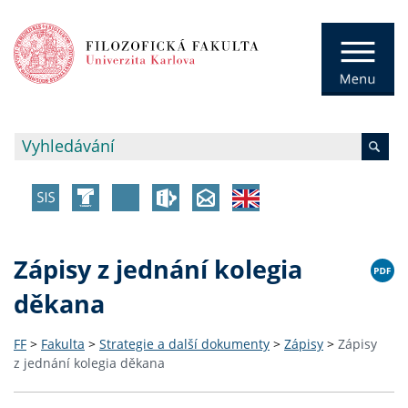
Zápisy z jednání kolegia
děkana
FF
>
Fakulta
>
Strategie a další dokumenty
>
Zápisy
>
Zápisy
z jednání kolegia děkana