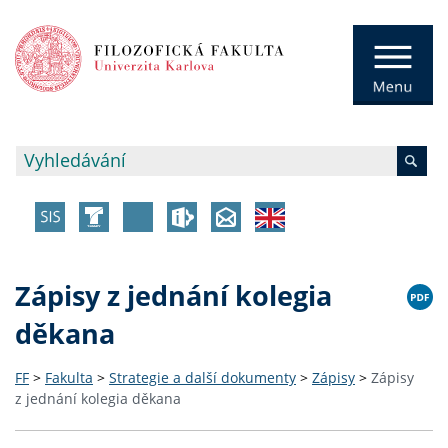
Zápisy z jednání kolegia
děkana
FF
>
Fakulta
>
Strategie a další dokumenty
>
Zápisy
>
Zápisy
z jednání kolegia děkana