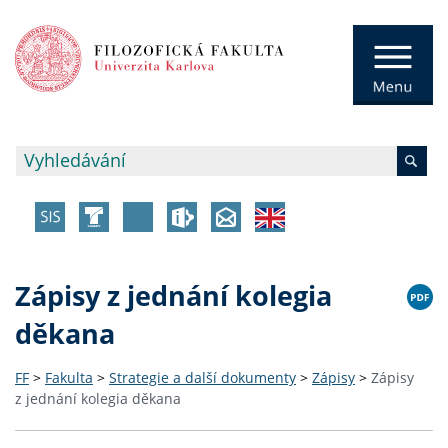
Zápisy z jednání kolegia
děkana
FF
>
Fakulta
>
Strategie a další dokumenty
>
Zápisy
>
Zápisy
z jednání kolegia děkana