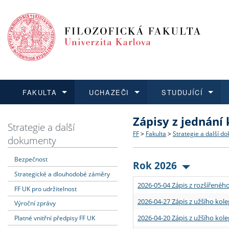
FAKULTA
UCHAZEČI
STUDUJÍCÍ
Zápisy z jednání
FAKULTA
UCHAZEČI
STUDUJÍCÍ
VĚDA A VÝZKUM
ZAHRANIČÍ
Struktura a historie
Co studovat a jak se přihlá
Bakalářské a magisterské
O vědě a výzkumu na FF
Aktuální nabídky a výběrov
Strategie a další
FF
>
Fakulta
>
Strategie a další d
dokumenty
Dozvědět se více
Podat přihlášku
Dozvědět se více
Dozvědět se více
Dozvědět se více
Strategie a další dokumen
Učitelské studijní program
Doktorské studium
Akademické kvalifikace
Vyjíždějící studenti
Bezpečnost
Rok 2026
Strategické a dlouhodobé záměry
Podpora a benefity pro z
Informace k průběhu přijím
Rigorózní řízení
Granty a projekty
Přijíždějící studenti
2026-05-04 Zápis z rozšířeného
FF UK pro udržitelnost
Absolventi fakulty
Vyjíždějící zaměstnanci
2026-04-27 Zápis z užšího kole
Výroční zprávy
2026-04-20 Zápis z užšího kole
Platné vnitřní předpisy FF UK
Fakultní školy FF UK