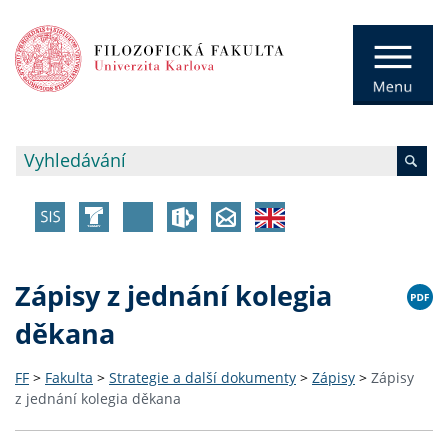
Zápisy z jednání kolegia
děkana
FF
>
Fakulta
>
Strategie a další dokumenty
>
Zápisy
>
Zápisy
z jednání kolegia děkana