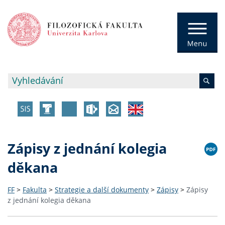
Zápisy z jednání kolegia
děkana
FF
>
Fakulta
>
Strategie a další dokumenty
>
Zápisy
>
Zápisy
z jednání kolegia děkana