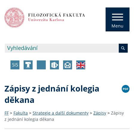
Zápisy z jednání kolegia
děkana
FF
>
Fakulta
>
Strategie a další dokumenty
>
Zápisy
>
Zápisy
z jednání kolegia děkana