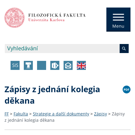
Zápisy z jednání kolegia
děkana
FF
>
Fakulta
>
Strategie a další dokumenty
>
Zápisy
>
Zápisy
z jednání kolegia děkana