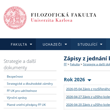
FAKULTA
UCHAZEČI
STUDUJÍCÍ
Zápisy z jednání
FAKULTA
UCHAZEČI
STUDUJÍCÍ
VĚDA A VÝZKUM
ZAHRANIČÍ
Struktura a historie
Co studovat a jak se přihlá
Bakalářské a magisterské
O vědě a výzkumu na FF
Aktuální nabídky a výběrov
Strategie a další
FF
>
Fakulta
>
Strategie a další d
dokumenty
Dozvědět se více
Podat přihlášku
Dozvědět se více
Dozvědět se více
Dozvědět se více
Strategie a další dokumen
Učitelské studijní program
Doktorské studium
Akademické kvalifikace
Vyjíždějící studenti
Bezpečnost
Rok 2026
Strategické a dlouhodobé záměry
Podpora a benefity pro z
Informace k průběhu přijím
Rigorózní řízení
Granty a projekty
Přijíždějící studenti
2026-05-04 Zápis z rozšířeného
FF UK pro udržitelnost
Absolventi fakulty
Vyjíždějící zaměstnanci
2026-04-27 Zápis z užšího kole
Výroční zprávy
2026-04-20 Zápis z užšího kole
Platné vnitřní předpisy FF UK
Fakultní školy FF UK