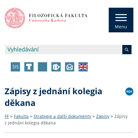
Zápisy z jednání kolegia
děkana
FF
>
Fakulta
>
Strategie a další dokumenty
>
Zápisy
>
Zápisy
z jednání kolegia děkana